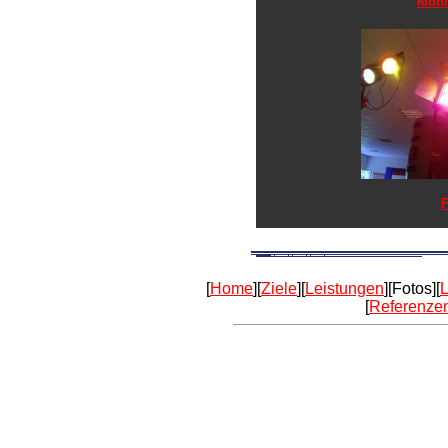
Moni
F
[
Home
][
Ziele
][
Leistungen
][Fotos][
L
[
Referenze